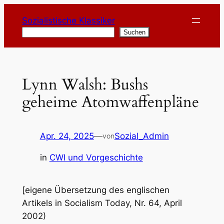
Zum
Sozialistische Klassiker
Inhalt
Suchen
Suchen
springen
Lynn Walsh: Bushs
geheime Atomwaffenpläne
Apr. 24, 2025
—
Sozial_Admin
von
in
CWI und Vorgeschichte
[eigene Übersetzung des englischen
Artikels in Socialism Today, Nr. 64, April
2002)