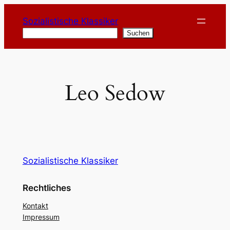
Zum
Sozialistische Klassiker
Inhalt
Suchen
Suchen
springen
Leo Sedow
Sozialistische Klassiker
Rechtliches
Kontakt
Impressum