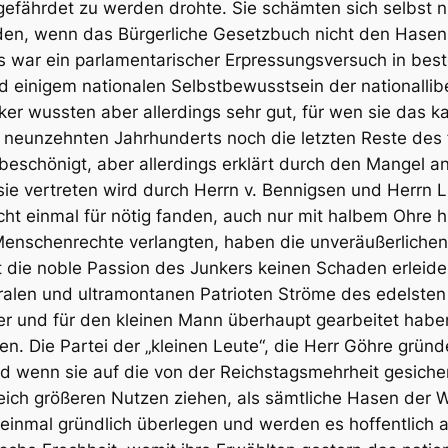
efährdet zu werden drohte. Sie schämten sich selbst ni
en, wenn das Bürgerliche Gesetzbuch nicht den Hasen 
Es war ein parlamentarischer Erpressungsversuch in be
 und einigem nationalen Selbstbewusstsein der nationall
 wussten aber allerdings sehr gut, für wen sie das ka
neunzehnten Jahrhunderts noch die letzten Reste des f
beschönigt, aber allerdings erklärt durch den Mangel a
 sie vertreten wird durch Herrn v. Bennigsen und Herrn L
cht einmal für nötig fanden, auch nur mit halbem Ohre 
Menschenrechte verlangten, haben die unveräußerlichen
 die noble Passion des Junkers keinen Schaden erleide
eralen und ultramontanen Patrioten Ströme des edelsten
uer und für den kleinen Mann überhaupt gearbeitet hab
. Die Partei der „kleinen Leute“, die Herr Göhre gründen
 wenn sie auf die von der Reichstagsmehrheit gesicher
eich größeren Nutzen ziehen, als sämtliche Hasen der 
 einmal gründlich überlegen und werden es hoffentlich au