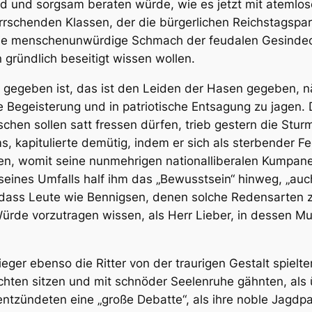
 und sorgsam beraten würde, wie es jetzt mit atemlose
rrschenden Klassen, der die bürgerlichen Reichstagspart
die menschenunwürdige Schmach der feudalen Gesindeo
 gründlich beseitigt wissen wollen.
gegeben ist, das ist den Leiden der Hasen gegeben, nä
e Begeisterung und in patriotische Entsagung zu jagen.
chen sollen satt fressen dürfen, trieb gestern die Stu
, kapitulierte demütig, indem er sich als sterbender Fec
en, womit seine nunmehrigen nationalliberalen Kumpan
eines Umfalls half ihm das „Bewusstsein“ hinweg, „auc
dass Leute wie Bennigsen, denen solche Redensarten z
de vorzutragen wissen, als Herr Lieber, in dessen Mund
eger ebenso die Ritter von der traurigen Gestalt spielte
echten sitzen und mit schnöder Seelenruhe gähnten, als
ntzündeten eine „große Debatte“, als ihre noble Jagdpas