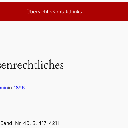
Übersicht
Kontakt
Links
enrechtliches
dmin
in
1896
 Band, Nr. 40, S. 417-421]