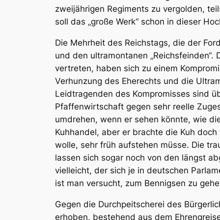
zweijährigen Regiments zu vergolden, tei
soll das „große Werk“ schon in dieser H
Die Mehrheit des Reichstags, die der For
und den ultramontanen „Reichsfeinden“. 
vertreten, haben sich zu einem Kompromis
Verhunzung des Eherechts und die Ultram
Leidtragenden des Kompromisses sind übr
Pfaffenwirtschaft gegen sehr reelle Zuge
umdrehen, wenn er sehen könnte, wie di
Kuhhandel, aber er brachte die Kuh doch 
wolle, sehr früh aufstehen müsse. Die tr
lassen sich sogar noch von den längst ab
vielleicht, der sich je in deutschen Parl
ist man versucht, zum Bennigsen zu gehen
Gegen die Durchpeitscherei des Bürgerlic
erhoben, bestehend aus dem Ehrengreise 