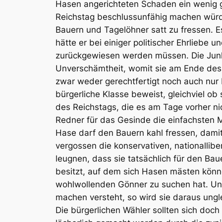
Hasen angerichteten Schaden ein wenig g
Reichstag beschlussunfähig machen würd
Bauern und Tagelöhner satt zu fressen. 
hätte er bei einiger politischer Ehrliebe
zurückgewiesen werden müssen. Die Junker
Unverschämtheit, womit sie am Ende des 
zwar weder gerechtfertigt noch auch nur 
bürgerliche Klasse beweist, gleichviel ob
des Reichstags, die es am Tage vorher ni
Redner für das Gesinde die einfachsten 
Hase darf den Bauern kahl fressen, damit
vergossen die konservativen, nationallib
leugnen, dass sie tatsächlich für den Ba
besitzt, auf dem sich Hasen mästen können
wohlwollenden Gönner zu suchen hat. Und
machen versteht, so wird sie daraus ungl
Die bürgerlichen Wähler sollten sich doch