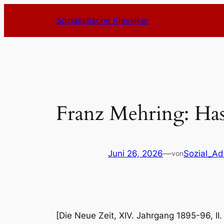
Zum
Sozialistische Klassiker
Inhalt
springen
Franz Mehring: Has
Juni 26, 2026
—
Sozial_A
von
[Die Neue Zeit, XIV. Jahrgang 1895-96, II.