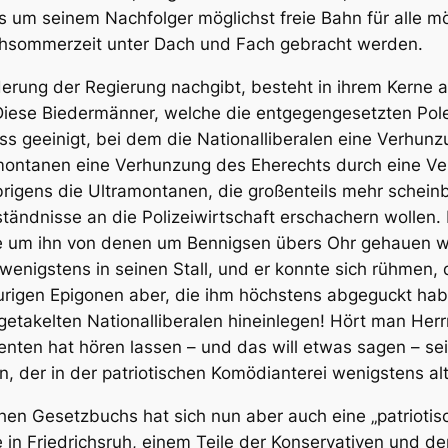
ls um seinem Nachfolger möglichst freie Bahn für alle m
ochsommerzeit unter Dach und Fach gebracht werden.
derung der Regierung nachgibt, besteht in ihrem Kerne a
Diese Biedermänner, welche die entgegengesetzten Pole 
s geeinigt, bei dem die Nationalliberalen eine Verhunz
ontanen eine Verhunzung des Eherechts durch eine Ver
igens die Ultramontanen, die großenteils mehr schein
ständnisse an die Polizeiwirtschaft erschachern wollen.
e um ihn von denen um Bennigsen übers Ohr gehauen we
wenigstens in seinen Stall, und er konnte sich rühmen,
aurigen Epigonen aber, die ihm höchstens abgeguckt hab
getakelten Nationalliberalen hineinlegen! Hört man Herr
amenten hat hören lassen – und das will etwas sagen – s
, der in der patriotischen Komödianterei wenigstens al
hen Gesetzbuchs hat sich nun aber auch eine „patriotisc
in Friedrichsruh, einem Teile der Konservativen und de