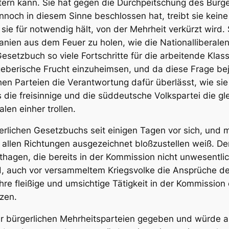
stern kann. Sie hat gegen die Durchpeitschung des Bür
och in diesem Sinne beschlossen hat, treibt sie keine 
sie für notwendig hält, von der Mehrheit verkürzt wird.
nien aus dem Feuer zu holen, wie die Nationalliberalen 
esetzbuch so viele Fortschritte für die arbeitende Kl
tzgeberische Frucht einzuheimsen, und da diese Frage b
hen Parteien die Verantwortung dafür überlässt, wie sie 
 die freisinnige und die süddeutsche Volkspartei die gl
len einher trollen.
erlichen Gesetzbuchs seit einigen Tagen vor sich, und
llen Richtungen ausgezeichnet bloßzustellen weiß. Der e
hagen, die bereits in der Kommission nicht unwesentl
 auch vor versammeltem Kriegsvolke die Ansprüche des Pr
ihre fleißige und umsichtige Tätigkeit in der Kommissio
zen.
r bürgerlichen Mehrheitsparteien gegeben und würde a