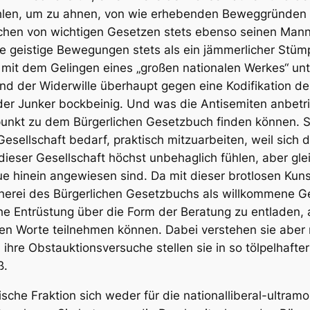
zählen, um zu ahnen, von wie erhebenden Beweggründen s
hen von wichtigen Gesetzen stets ebenso seinen Mann g
ße geistige Bewegungen stets als ein jämmerlicher Stüm
em mit dem Gelingen eines „großen nationalen Werkes“ 
d der Widerwille überhaupt gegen eine Kodifikation de
 der Junker bockbeinig. Und was die Antisemiten anbetrif
unkt zu dem Bürgerlichen Gesetzbuch finden können. Sie
esellschaft bedarf, praktisch mitzuarbeiten, weil sich
 dieser Gesellschaft höchst unbehaglich fühlen, aber gl
e hinein angewiesen sind. Da mit dieser brotlosen Kunst
cherei des Bürgerlichen Gesetzbuchs als willkommene G
che Entrüstung über die Form der Beratung zu entladen, 
gen Worte teilnehmen können. Dabei verstehen sie aber
 ihre Obstauktionsversuche stellen sie in so tölpelhaft
ß.
ische Fraktion sich weder für die nationalliberal-ultra