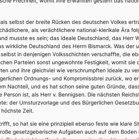
sche Frechheit, womit ihre Erwählten gestern das natio
als selbst der breite Rücken des deutschen Volkes ertr
ädlichere, als verächtlichere national-klerikale Ära fol
 und musste es sein; das ideale Deutschland, das Herr 
das wirkliche Deutschland des Herrn Bismarck. Was der 
bst in denjenigen Volksschichten verschaffte, die ebe
lichen Parteien sonst ungewohnte Festigkeit, womit sie 
n und ihre gleichviel wie verschrumpften Ideale zu verf
gerlichen Ordnungs- und Kompromissbrei zurück, wo er a
em Nachteil, und es hat schon seine guten Gründe, dass
re Person ist, als Herr v. Bennigsen. Die nächsten Rei
iete: der Umsturzvorlage und des Bürgerlichen Gesetzbu
 höchste Zeit.
ifft, so hat sie eine prinzipiell ebenso feste wie klare
große gesetzgeberische Aufgaben auch auf dem Boden d