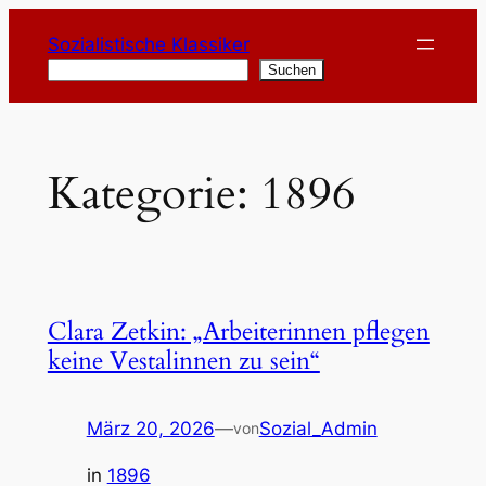
Zum
Sozialistische Klassiker
Inhalt
Suchen
Suchen
springen
Kategorie:
1896
Clara Zetkin: „Arbeiterinnen pflegen
keine Vestalinnen zu sein“
März 20, 2026
—
Sozial_Admin
von
in
1896