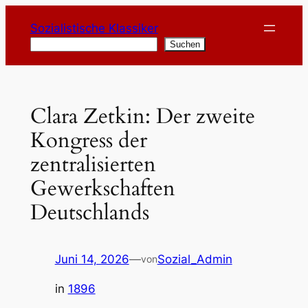
Zum
Sozialistische Klassiker
Inhalt
Suchen
Suchen
springen
Clara Zetkin: Der zweite
Kongress der
zentralisierten
Gewerkschaften
Deutschlands
Juni 14, 2026
—
Sozial_Admin
von
in
1896