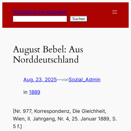
Zum
Sozialistische Klassiker
Inhalt
Suchen
Suchen
springen
August Bebel: Aus
Norddeutschland
Aug. 23, 2025
—
Sozial_Admin
von
in
1889
[Nr. 977, Korrespondenz, Die Gleichheit,
Wien, II. Jahrgang, Nr. 4, 25. Januar 1889, S.
5 f.]