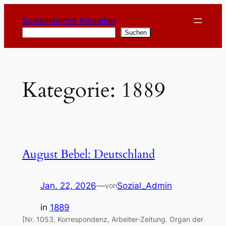
Zum
Sozialistische Klassiker
Inhalt
Suchen
Suchen
springen
Kategorie:
1889
August Bebel: Deutschland
Jan. 22, 2026
—
Sozial_Admin
von
in
1889
[Nr. 1053, Korrespondenz, Arbeiter-Zeitung. Organ der