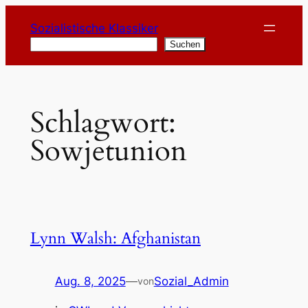
Zum
Sozialistische Klassiker
Inhalt
Suchen
Suchen
springen
Schlagwort:
Sowjetunion
Lynn Walsh: Afghanistan
Aug. 8, 2025
—
Sozial_Admin
von