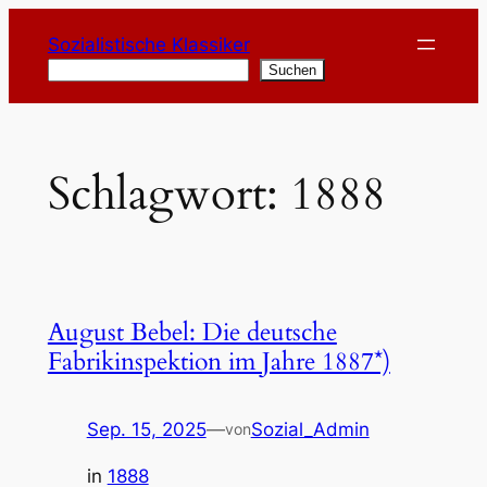
Zum
Sozialistische Klassiker
Inhalt
Suchen
Suchen
springen
Schlagwort:
1888
August Bebel: Die deutsche
Fabrikinspektion im Jahre 1887*)
Sep. 15, 2025
—
Sozial_Admin
von
in
1888