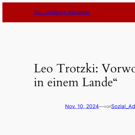
Zum
Sozialistische Klassiker
Inhalt
springen
Leo Trotzki: Vorwo
in einem Lande“
Nov. 10, 2024
—
Sozial_A
von