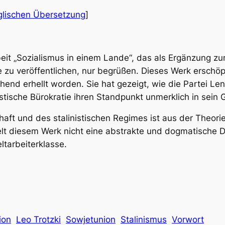
glischen Übersetzung
]
rbeit „Sozialismus in einem Lande“, das als Ergänzung 
e zu veröffentlichen, nur begrüßen. Dieses Werk erschöpf
chend erhellt worden. Sie hat gezeigt, wie die Partei Le
istische Bürokratie ihren Standpunkt unmerklich in sein 
chaft und des stalinistischen Regimes ist aus der Theor
t diesem Werk nicht eine abstrakte und dogmatische D
tarbeiterklasse.
ion
Leo Trotzki
Sowjetunion
Stalinismus
Vorwort