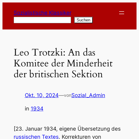
Zum
Sozialistische Klassiker
Inhalt
Suchen
Suchen
springen
Leo Trotzki: An das
Komitee der Minderheit
der britischen Sektion
Okt. 10, 2024
—
Sozial_Admin
von
in
1934
[23. Januar 1934, eigene Übersetzung des
russischen Textes
. Korrekturen von