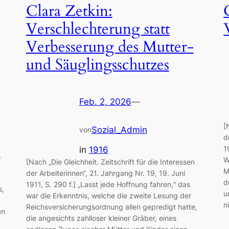
Clara Zetkin:
Verschlechterung statt
Verbesserung des Mutter-
und Säuglingsschutzes
Feb. 2, 2026
—
[
Sozial_Admin
von
d
1
in
1916
,
W
[Nach „Die Gleichheit. Zeitschrift für die Interessen
M
der Arbeiterinnen“, 21. Jahrgang Nr. 19, 19. Juni
d
1911, S. 290 f.] „Lasst jede Hoffnung fahren,“ das
s,
u
war die Erkenntnis, welche die zweite Lesung der
n
Reichsversicherungsordnung allen gepredigt hatte,
en
die angesichts zahlloser kleiner Gräber, eines