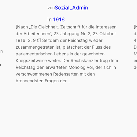
Sozial_Admin
von
in
1916
[Nach „Die Gleichheit. Zeitschrift für die Interessen
[
der Arbeiterinnen“, 27. Jahrgang Nr. 2, 27. Oktober
d
1916, S. 9 f.] Seitdem der Reichstag wieder
4
zusammengetreten ist, plätschert der Fluss des
D
en
parlamentarischen Lebens in der gewohnten
M
Kriegszeitweise weiter. Der Reichskanzler trug dem
e
n
Reichstag den erwarteten Monolog vor, der sich in
d
verschwommenen Redensarten mit den
brennendsten Fragen der…