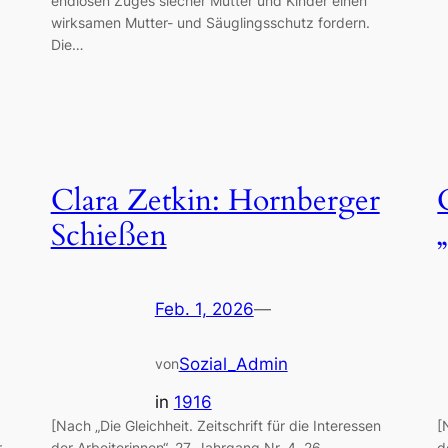
endlosen Zuges siecher Mütter und Kinder einen
wirksamen Mutter- und Säuglingsschutz fordern.
Die…
Clara Zetkin: Hornberger
Schießen
Feb. 1, 2026
—
Sozial_Admin
von
in
1916
[Nach „Die Gleichheit. Zeitschrift für die Interessen
[
r
der Arbeiterinnen“, 27. Jahrgang Nr. 4, 26.
d