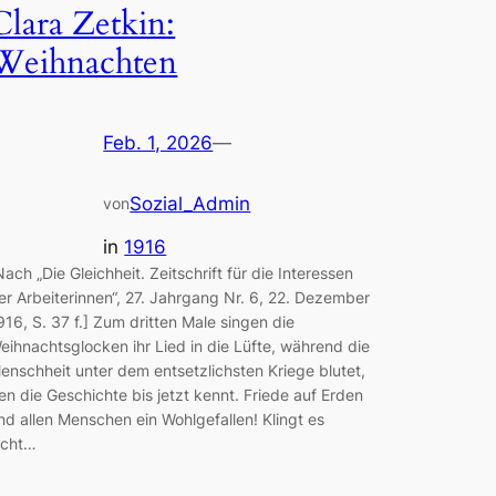
Clara Zetkin:
Weihnachten
Feb. 1, 2026
—
Sozial_Admin
von
in
1916
Nach „Die Gleichheit. Zeitschrift für die Interessen
er Arbeiterinnen“, 27. Jahrgang Nr. 6, 22. Dezember
916, S. 37 f.] Zum dritten Male singen die
eihnachtsglocken ihr Lied in die Lüfte, während die
enschheit unter dem entsetzlichsten Kriege blutet,
en die Geschichte bis jetzt kennt. Friede auf Erden
nd allen Menschen ein Wohlgefallen! Klingt es
icht…