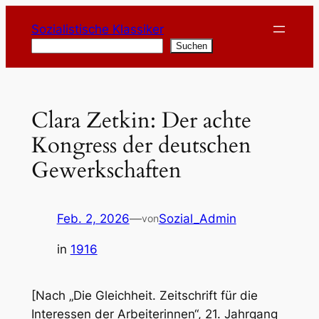
Zum
Sozialistische Klassiker
Inhalt
Suchen
Suchen
springen
Clara Zetkin: Der achte
Kongress der deutschen
Gewerkschaften
Feb. 2, 2026
—
Sozial_Admin
von
in
1916
[Nach „Die Gleichheit. Zeitschrift für die
Interessen der Arbeiterinnen“, 21. Jahrgang