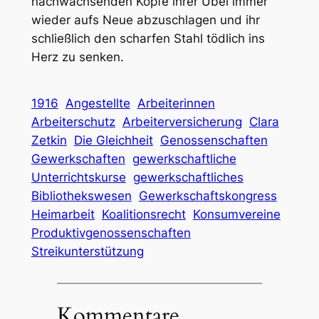
nachwachsenden Köpfe ihrer Übel immer
wieder aufs Neue abzuschlagen und ihr
schließlich den scharfen Stahl tödlich ins
Herz zu senken.
1916
Angestellte
Arbeiterinnen
Arbeiterschutz
Arbeiterversicherung
Clara
Zetkin
Die Gleichheit
Genossenschaften
Gewerkschaften
gewerkschaftliche
Unterrichtskurse
gewerkschaftliches
Bibliothekswesen
Gewerkschaftskongress
Heimarbeit
Koalitionsrecht
Konsumvereine
Produktivgenossenschaften
Streikunterstützung
Kommentare