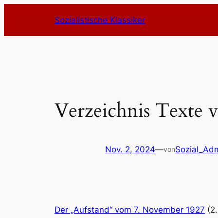
Zum
Sozialistische Klassiker
Inhalt
springen
Verzeichnis Texte 
Nov. 2, 2024
—
Sozial_Ad
von
Der „Aufstand“ vom 7. November 1927
(2.