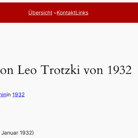
Übersicht
Kontakt
Links
von Leo Trotzki von 1932
min
in
1932
 Januar 1932)