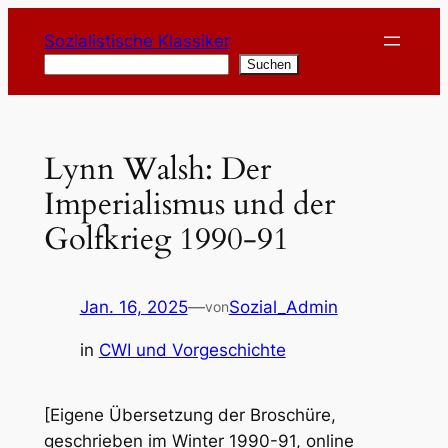
Zum
Sozialistische Klassiker
Inhalt
Suchen
Suchen
springen
Lynn Walsh: Der
Imperialismus und der
Golfkrieg 1990-91
Jan. 16, 2025
—
Sozial_Admin
von
in
CWI und Vorgeschichte
[Eigene Übersetzung der Broschüre,
geschrieben im Winter 1990-91, online