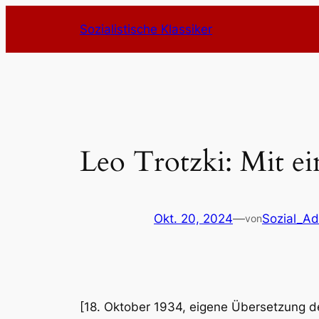
Zum
Sozialistische Klassiker
Inhalt
springen
Leo Trotzki: Mit e
Okt. 20, 2024
—
Sozial_A
von
[18. Oktober 1934, eigene Übersetzung 