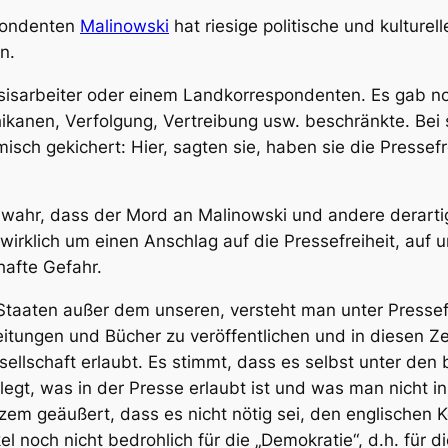
pondenten
Malinowski
hat riesige politische und kulture
n.
asisarbeiter oder einem Landkorrespondenten. Es gab n
ikanen, Verfolgung, Vertreibung usw. beschränkte. Be
sch gekichert: Hier, sagten sie, haben sie die Pressefrei
 wahr, dass der Mord an Malinowski und andere derarti
 wirklich um einen Anschlag auf die Pressefreiheit, auf
u
hafte Gefahr.
n Staaten außer dem unseren, versteht man unter Pressef
 Zeitungen und Bücher zu veröffentlichen und in diesen
ellschaft erlaubt. Es stimmt, dass es selbst unter den 
legt, was in der Presse erlaubt ist und was man nicht i
rzem geäußert, dass es nicht nötig sei, den englische
el noch nicht bedrohlich für die „Demokratie“, d.h. für d