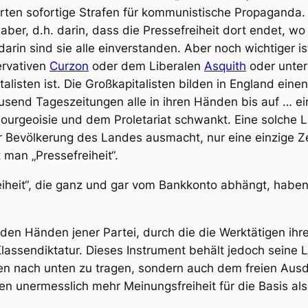
ten sofortige Strafen für kommunistische Propaganda. Ab
aber, d.h. darin, dass die Pressefreiheit dort endet, wo
rin sind sie alle einverstanden. Aber noch wichtiger is
ervativen
Curzon
oder dem Liberalen
Asquith
oder unte
alisten ist. Die Großkapitalisten bilden in England ein
usend Tageszeitungen alle in ihren Händen bis auf … ein
rgeoisie und dem Proletariat schwankt. Eine solche La
r Bevölkerung des Landes ausmacht, nur eine einzige Zei
 man „Pressefreiheit“.
reiheit“, die ganz und gar vom Bankkonto abhängt, hab
den Händen jener Partei, durch die die Werktätigen ihr
lassendiktatur. Dieses Instrument behält jedoch seine 
ben nach unten zu tragen, sondern auch dem freien Au
en unermesslich mehr Meinungsfreiheit für die Basis als