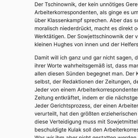
Der Tschinownik, der kein unnötiges Gered
Arbeiterkorrespondenten, als ginge es um
über Klassenkampf sprechen. Aber das sch
moralisch niederdrückt, macht es direkt 
Werktätigen. Der Sowjettschinownik der v
kleinen Hughes von innen und der Helfer
Damit will ich ganz und gar nicht sagen
ihrer Worte wahrheitsgemäß ist, dass man
allen diesen Sünden begegnet man. Der 
selbst, der Redaktionen der Zeitungen, d
Jeder von einem Arbeiterkorrespondenten 
Zeitung entkräftet, indem er die nächstge
Jeder Gerichtsprozess, der einen Arbeite
verurteilt, hat den größten erzieherische
diese Verteidigung muss mit Sowjetmittel
beschuldigte Kulak soll den Arbeiterkorr
Was wir ihm aber nicht gestatten werden, 