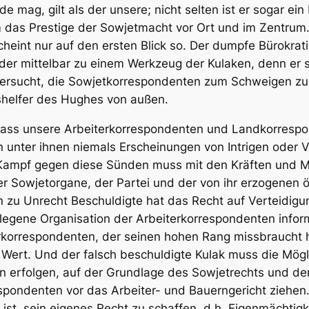
e mag, gilt als der unsere; nicht selten ist er sogar e
 das Prestige der Sowjetmacht vor Ort und im Zentrum. 
eint nur auf den ersten Blick so. Der dumpfe Bürokrat
oder mittelbar zu einem Werkzeug der Kulaken, denn er
ersucht, die Sowjetkorrespondenten zum Schweigen zu br
shelfer des Hughes von außen.
, dass unsere Arbeiterkorrespondenten und Landkorresp
 unter ihnen niemals Erscheinungen von Intrigen oder 
Kampf gegen diese Sünden muss mit den Kräften und Mi
er Sowjetorgane, der Partei und der von ihr erzogenen 
zu Unrecht Beschuldigte hat das Recht auf Verteidigung.
legene Organisation der Arbeiterkorrespondenten informi
rkorrespondenten, der seinen hohen Rang missbraucht ha
n Wert. Und der falsch beschuldigte Kulak muss die Mögl
n erfolgen, auf der Grundlage des Sowjetrechts und der
espondenten vor das Arbeiter- und Bauerngericht ziehen.
ist, sein eigenes Recht zu schaffen, d.h. Eigenmächtig