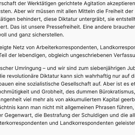
schaft der Werktätigen gerichtete Agitation akzeptieren
ten. Aber wir müssen mit allen Mitteln die Freiheit der 
ätigen behindert, diese Diktatur untergräbt, sie entstel
ert. Das ist unsere Pressefreiheit. Eine andere brauchen
ll und ganz sicherstellen.
rzweigte Netz von Arbeiterkorrespondenten, Landkorre
Teil der lebendigen, obgleich ungeschriebenen Verfassu
istischer Umringung – und wir sind zum siebenjährigen J
 revolutionäre Diktatur kann sich wahrhaftig nur auf die 
auen eine sozialistische Gesellschaft auf. Aber ist es e
ochmütigkeit und Grobheit, des dummen Bürokratismus,
angenheit viel mehr als von akkumuliertem Kapital gee
ächtnis kann man nicht mit allgemeinen Phrasen führen,
r Gegenwart, die Bestrafung der Schuldigen und die all
iterkorrespondenten und Landkorrespondenten geleistet 