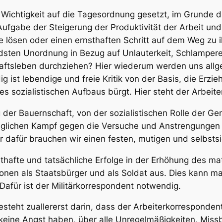
r Wichtigkeit auf die Tagesordnung gesetzt, im Grunde 
Aufgabe der Steigerung der Produktivität der Arbeit und
 lösen oder einen ernsthaften Schritt auf dem Weg zu 
dsten Unordnung in Bezug auf Unlauterkeit, Schlamper
haftsleben durchziehen? Hier wiederum werden uns al
ig ist lebendige und freie Kritik von der Basis, die Erz
es sozialistischen Aufbaus bürgt. Hier steht der Arbeite
der Bauernschaft, von der sozialistischen Rolle der G
täglichen Kampf gegen die Versuche und Anstrengungen
r dafür brauchen wir einen festen, mutigen und selbst
sthafte und tatsächliche Erfolge in der Erhöhung des ma
onen als Staatsbürger und als Soldat aus. Dies kann ma
afür ist der Militärkorrespondent notwendig.
besteht zuallererst darin, dass der Arbeiterkorrespond
 keine Angst haben, über alle Unregelmäßigkeiten, Mis