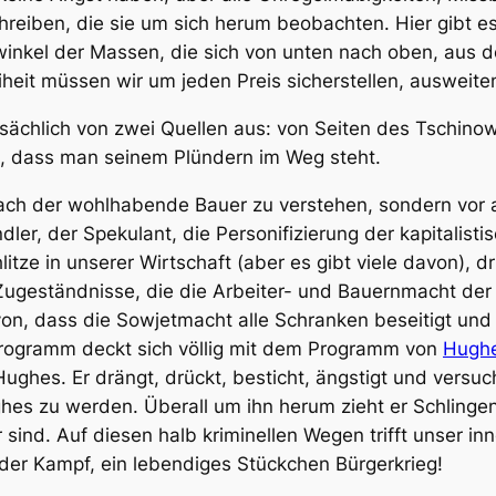
reiben, die sie um sich herum beobachten. Hier gibt es
winkel der Massen, die sich von unten nach oben, aus d
iheit müssen wir um jeden Preis sicherstellen, ausweite
ächlich von zwei Quellen aus: von Seiten des Tschinown
ll, dass man seinem Plündern im Weg steht.
nfach der wohlhabende Bauer zu verstehen, sondern vor a
er, der Spekulant, die Personifizierung der kapitalisti
Schlitze in unserer Wirtschaft (aber es gibt viele davon), 
 Zugeständnisse, die die Arbeiter- und Bauernmacht der
avon, dass die Sowjetmacht alle Schranken beseitigt und
 Programm deckt sich völlig mit dem Programm von
Hugh
 Hughes. Er drängt, drückt, besticht, ängstigt und versu
es zu werden. Überall um ihn herum zieht er Schlingen, 
 sind. Auf diesen halb kriminellen Wegen trifft unser i
der Kampf, ein lebendiges Stückchen Bürgerkrieg!