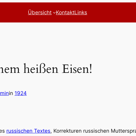
Übersicht
Kontakt
Links
inem heißen Eisen!
dmin
in
1924
des
russischen Textes
, Korrekturen russischen Muttersp