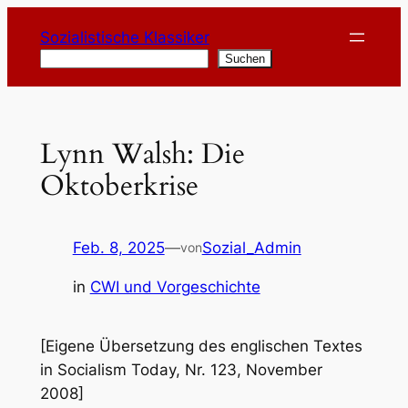
Zum
Sozialistische Klassiker
Inhalt
Suchen
Suchen
springen
Lynn Walsh: Die
Oktoberkrise
Feb. 8, 2025
—
Sozial_Admin
von
in
CWI und Vorgeschichte
[Eigene Übersetzung des englischen Textes
in Socialism Today, Nr. 123, November
2008]