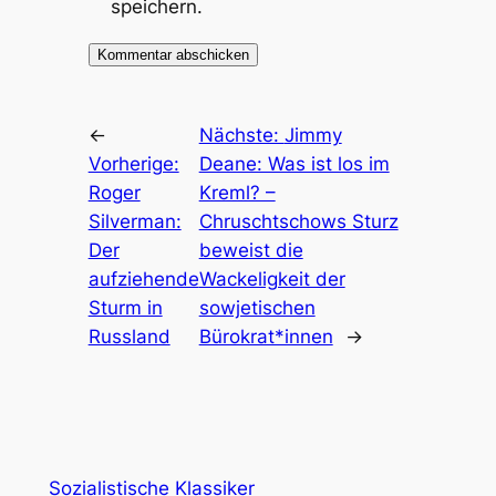
speichern.
←
Nächste:
Jimmy
Vorherige:
Deane: Was ist los im
Roger
Kreml? –
Silverman:
Chruschtschows Sturz
Der
beweist die
aufziehende
Wackeligkeit der
Sturm in
sowjetischen
Russland
Bürokrat*innen
→
Sozialistische Klassiker