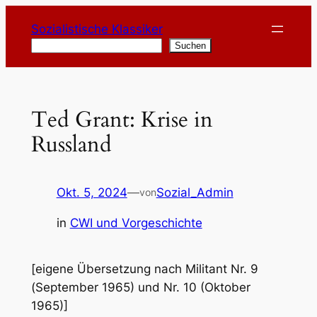
Zum
Sozialistische Klassiker
Inhalt
Suchen
Suchen
springen
Ted Grant: Krise in
Russland
Okt. 5, 2024
—
Sozial_Admin
von
in
CWI und Vorgeschichte
[eigene Übersetzung nach Militant Nr. 9
(September 1965) und Nr. 10 (Oktober
1965)]