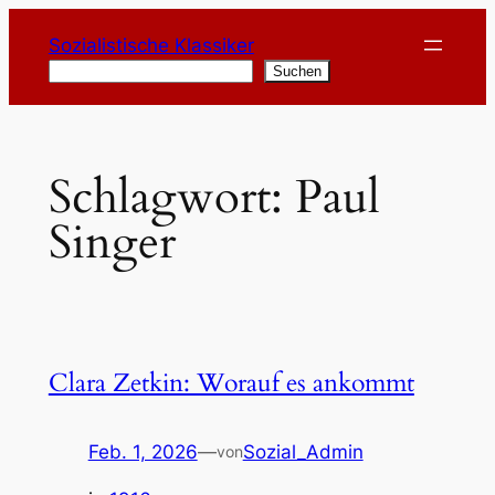
Zum
Sozialistische Klassiker
Inhalt
Suchen
Suchen
springen
Schlagwort:
Paul
Singer
Clara Zetkin: Worauf es ankommt
Feb. 1, 2026
—
Sozial_Admin
von