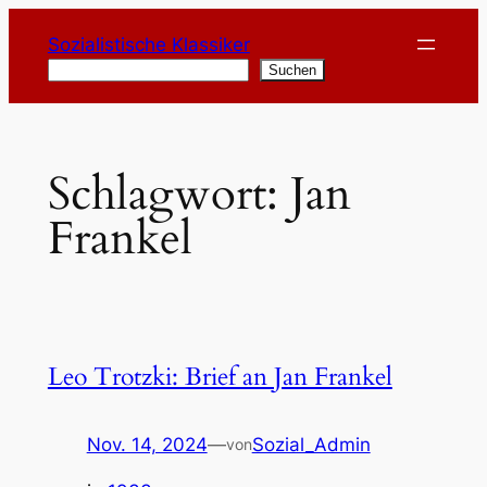
Zum
Sozialistische Klassiker
Inhalt
Suchen
Suchen
springen
Schlagwort:
Jan
Frankel
Leo Trotzki: Brief an Jan Frankel
Nov. 14, 2024
—
Sozial_Admin
von