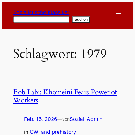
Zum
Sozialistische Klassiker
Inhalt
Suchen
Suchen
springen
Schlagwort:
1979
Bob Labi: Khomeini Fears Power of
Workers
Feb. 16, 2026
—
Sozial_Admin
von
in
CWI and prehistory