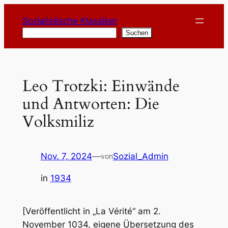
Zum
Sozialistische Klassiker
Inhalt
Suchen
Suchen
springen
Leo Trotzki: Einwände
und Antworten: Die
Volksmiliz
Nov. 7, 2024
—
Sozial_Admin
von
in
1934
[Veröffentlicht in „La Vérité“ am 2.
November 1034, eigene Übersetzung des