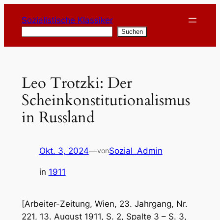
Zum
Sozialistische Klassiker
Inhalt
Suchen
Suchen
springen
Leo Trotzki: Der
Scheinkonstitutionalismus
in Russland
Okt. 3, 2024
—
Sozial_Admin
von
in
1911
[Arbeiter-Zeitung, Wien, 23. Jahrgang, Nr.
221, 13. August 1911, S. 2, Spalte 3 – S. 3,