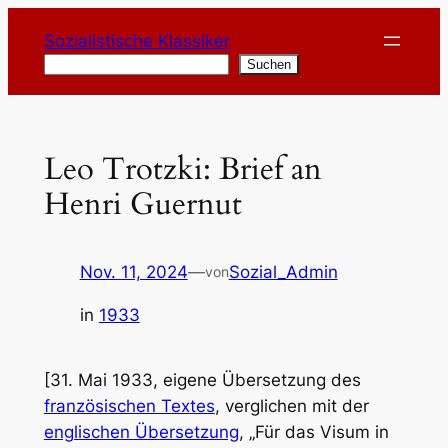
Zum
Sozialistische Klassiker
Inhalt
Suchen
Suchen
springen
Leo Trotzki: Brief an
Henri Guernut
Nov. 11, 2024
—
Sozial_Admin
von
in
1933
[31. Mai 1933, eigene Übersetzung des
französischen Textes
, verglichen mit der
englischen Übersetzung
, „Für das Visum in