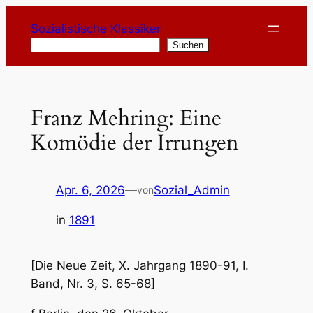
Zum
Sozialistische Klassiker
Inhalt
Suchen
Suchen
springen
Franz Mehring: Eine
Komödie der Irrungen
Apr. 6, 2026
—
Sozial_Admin
von
in
1891
[Die Neue Zeit, X. Jahrgang 1890-91, I.
Band, Nr. 3, S. 65-68]