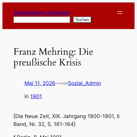
Zum
Sozialistische Klassiker
Inhalt
Suchen
Suchen
springen
Franz Mehring: Die
preußische Krisis
Mai 11, 2026
—
Sozial_Admin
von
in
1901
[Die Neue Zeit, XIX. Jahrgang 1900-1901, II.
Band, Nr. 32, S. 161-164]