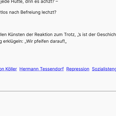
 jede Hütte, drin es ächzt? –
tlos nach Befreiung lechzt?
llen Künsten der Reaktion zum Trotz, „’s ist der Geschi
g erklügeln: „
Wir pfeifen darauf!
„
on Köller
Hermann Tessendorf
Repression
Sozialisten