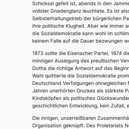
Schicksal gefeit ist, abends in den Jam
vollster Gnadenglanz leuchtete. Es ist als
Selbsterhaltungstrieb der bürgerlichen Par
ihre politische Klugheit. Aber wie immer 
die Sozialdemokratie kann wohl im schli
keinem Falle auf die Dauer bezwungen w
1873 sollte die Eisenacher Partei, 1874 d
minnigen Auslegung des preußischen Ver
Gotha die richtige Antwort auf das Begin
Wahl quittierte die Sozialdemokratie pro
Deutschland Verfolgungen ohnegleichen fü
Jahren unerhörten Druckes als stärkste Pa
Kindsköpfen als politisches Glückswunde
geschichtlichen Entwicklung, kein Zufall,
Die innigen, unzerreißbaren Zusammenhän
Organisation geknüpft. Des Proletariats