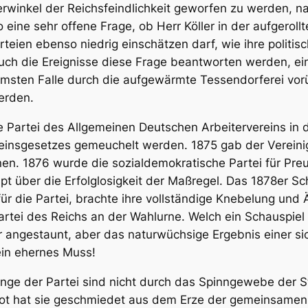
merwinkel der Reichsfeindlichkeit geworfen zu werden,
o eine sehr offene Frage, ob Herr Köller in der aufgerollt
teien ebenso niedrig einschätzen darf, wie ihre politis
auch die Ereignisse diese Frage beantworten werden, ein
mmsten Falle durch die aufgewärmte Tessendorferei vo
erden.
ie Partei des Allgemeinen Deutschen Arbeitervereins in 
einsgesetzes gemeuchelt werden. 1875 gab der Vereini
nen. 1876 wurde die sozialdemokratische Partei für Pre
mpt über die Erfolglosigkeit der Maßregel. Das 1878er 
r die Partei, brachte ihre vollständige Knebelung und 
rtei des Reichs an der Wahlurne. Welch ein Schauspiel 
r angestaunt, aber das naturwüchsige Ergebnis einer s
 ein ehernes Muss!
ge der Partei sind nicht durch das Spinngewebe der S
 Not hat sie geschmiedet aus dem Erze der gemeinsamen