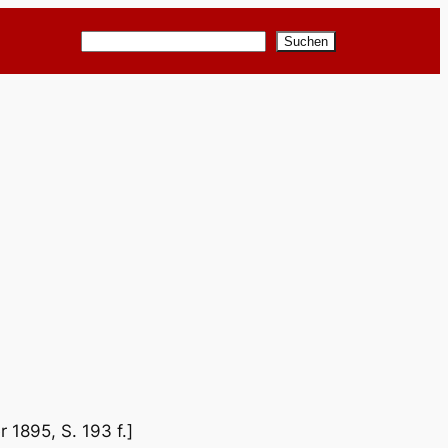
Suchen
Suchen
r 1895, S. 193 f.]