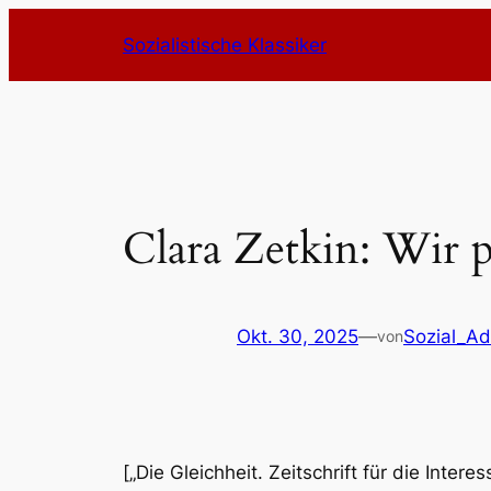
Zum
Sozialistische Klassiker
Inhalt
springen
Clara Zetkin: Wir p
Okt. 30, 2025
—
Sozial_A
von
[„Die Gleichheit. Zeitschrift für die Inter