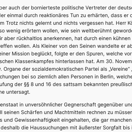
ber auch der bornierteste politische Vertreter der deuts
der einmal durch reaktionäres Tun zu erhärten, dass er
m Trotz nichts gelernt und nichts vergessen hat. Herr 
so wenig erörtern wollen, wie sein weltberühmt geword
wir aber rückhaltlos anerkennen, hat durch einen kühnen 
treffen wollen. Als Kleiner von den Seinen wandelte er
seiner Mission beglückt, folgte er den Spuren, welche 
schen Klassenkampfes hinterlassen hat. Am 30. Novemb
. Organe der sozialdemokratischen Partei als „Vereine“ „
hungen bei so ziemlich allen Personen in Berlin, welc
rufung der §§ 8 und 16 des sattsam bekannten preußis
ne untersagt.
tenstaat in unversöhnlicher Gegnerschaft gegenüber und
ll seinen Schärfen und Machtmitteln rechnen zu müssen. 
s und Gewissenhaftigkeit eingehalten, die gar manchen P
deshalb die Haussuchungen mit äußerster Sorgfalt bis