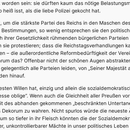
orden sein: sie dürften kaum das nötige Belastungsmat
heiß isst, als die liebe Polizei gekocht hat.
, um die stärkste Partei des Reichs in den Maschen de
 Bestimmungen, so wenig entsprechen sie den politisch
ch ihrer Gesetzlichkeit rühmenden bürgerlichen Parteie
sie protestieren; dass die Reichstagsverhandlungen kau
n – die außerordentliche Reformbedürftigkeit der Vere
m das? Offenbar nicht der schönen Augen abstrakter po
elegentlich alle Parteien leiden, von „Seiner Majestät a
den hinauf.
ten Willen hat, einzig und allein die sozialdemokratis
esse oblige“. Wenn auch die Gleichheit aller Preußen v
Zeit des abhanden gekommenen „beschränkten Untertane
 Dekorum zu wahren. Nicht spurlos würde die neueste 
m so tiefer in ihr Fleisch könnten die der Sozialdemok
, unkontrollierbarer Mächte in unser politisches Leben