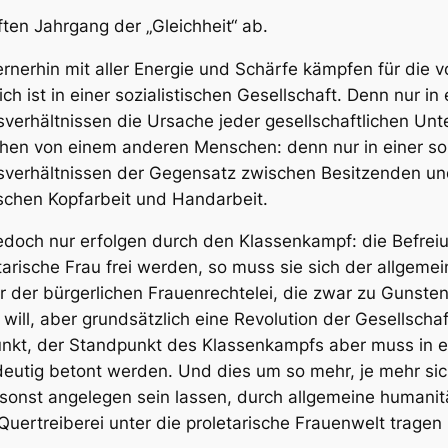
ten Jahrgang der „Gleichheit“ ab.
ernerhin mit aller Energie und Schärfe kämpfen für die v
ich ist in einer sozialistischen Gesellschaft. Denn nur i
erhältnissen die Ursache jeder gesellschaftlichen Unte
chen von einem anderen Menschen: denn nur in einer sol
verhältnissen der Gegensatz zwischen Besitzenden und
chen Kopfarbeit und Handarbeit.
edoch nur erfolgen durch den Klassenkampf:
die Befrei
letarische Frau frei werden, so muss sie sich der allgem
r der bürgerlichen Frauenrechtelei, die zwar zu Gunste
 will, aber grundsätzlich eine Revolution der Gesellsc
unkt, der Standpunkt des Klassenkampfs aber muss in e
eutig betont werden. Und dies um so mehr, je mehr sich 
 sonst angelegen sein lassen, durch allgemeine humanit
Quertreiberei unter die proletarische Frauenwelt trage