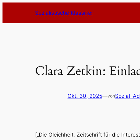
Zum
Sozialistische Klassiker
Inhalt
springen
Clara Zetkin: Ein
Okt. 30, 2025
—
Sozial_A
von
[„Die Gleichheit. Zeitschrift für die Inter