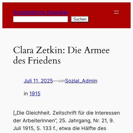
Zum
Sozialistische Klassiker
Inhalt
Suchen
Suchen
springen
Clara Zetkin: Die Armee
des Friedens
Juli 11, 2025
—
Sozial_Admin
von
in
1915
[„Die Gleichheit. Zeitschrift für die Interessen
der Arbeiterinnen”, 25. Jahrgang, Nr. 21, 9.
Juli 1915, S. 133 f., etwa die Hälfte des