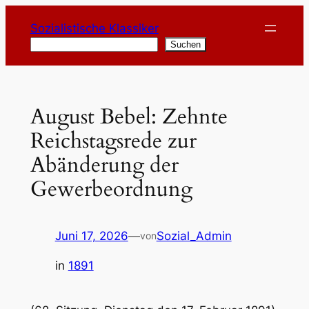
Zum
Sozialistische Klassiker
Inhalt
Suchen
Suchen
springen
August Bebel: Zehnte
Reichstagsrede zur
Abänderung der
Gewerbeordnung
Juni 17, 2026
—
Sozial_Admin
von
in
1891