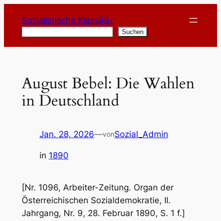
Zum
Sozialistische Klassiker
Inhalt
Suchen
Suchen
springen
August Bebel: Die Wahlen
in Deutschland
Jan. 28, 2026
—
Sozial_Admin
von
in
1890
[Nr. 1096, Arbeiter-Zeitung. Organ der
Österreichischen Sozialdemokratie, II.
Jahrgang, Nr. 9, 28. Februar 1890, S. 1 f.]