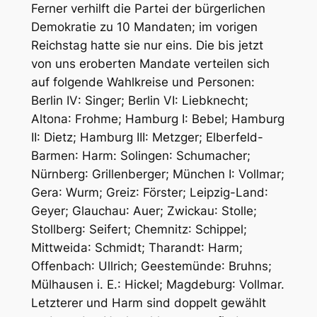
Ferner verhilft die Partei der bürgerlichen
Demokratie zu 10 Mandaten; im vorigen
Reichstag hatte sie nur eins. Die bis jetzt
von uns eroberten Mandate verteilen sich
auf folgende Wahlkreise und Personen:
Berlin IV
: Singer;
Berlin VI
: Liebknecht;
Altona
: Frohme;
Hamburg I
: Bebel;
Hamburg
II
: Dietz;
Hamburg III
: Metzger;
Elberfeld-
Barmen
: Harm:
Solingen
: Schumacher;
Nürnberg
: Grillenberger;
München I
: Vollmar;
Gera
: Wurm;
Greiz
: Förster;
Leipzig-Land
:
Geyer;
Glauchau
: Auer;
Zwickau
: Stolle;
Stollberg
: Seifert;
Chemnitz
: Schippel;
Mittweida
: Schmidt;
Tharandt
: Harm;
Offenbach
: Ullrich;
Geestemünde
: Bruhns;
Mülhausen i. E.
: Hickel;
Magdeburg
: Vollmar.
Letzterer und Harm sind doppelt gewählt