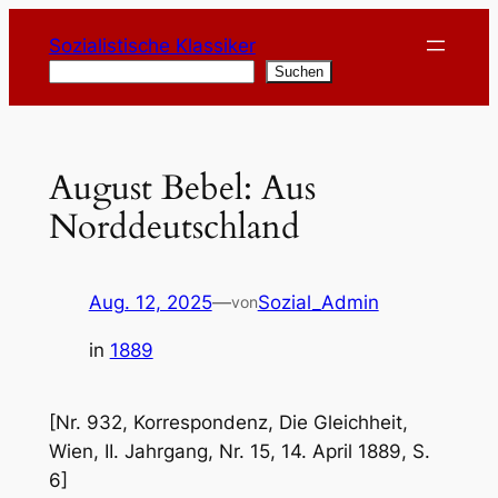
Zum
Sozialistische Klassiker
Inhalt
Suchen
Suchen
springen
August Bebel: Aus
Norddeutschland
Aug. 12, 2025
—
Sozial_Admin
von
in
1889
[Nr. 932, Korrespondenz, Die Gleichheit,
Wien, II. Jahrgang, Nr. 15, 14. April 1889, S.
6]