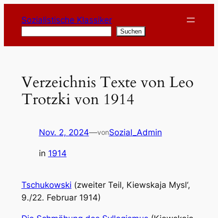
Zum
Sozialistische Klassiker
Inhalt
Suchen
Suchen
springen
Verzeichnis Texte von Leo
Trotzki von 1914
Nov. 2, 2024
—
Sozial_Admin
von
in
1914
Tschukowski
(zweiter Teil, Kiewskaja Mysl‘,
9./22. Februar 1914)