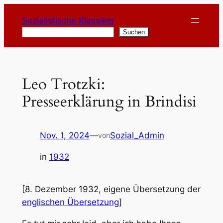
Zum
Sozialistische Klassiker
Inhalt
Suchen
Suchen
springen
Leo Trotzki:
Presseerklärung in Brindisi
Nov. 1, 2024
—
Sozial_Admin
von
in
1932
[8. Dezember 1932, eigene Übersetzung der
englischen Übersetzung
]