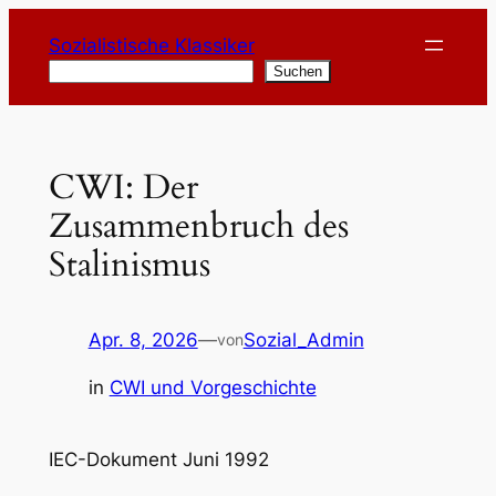
Zum
Sozialistische Klassiker
Inhalt
Suchen
Suchen
springen
CWI: Der
Zusammenbruch des
Stalinismus
Apr. 8, 2026
—
Sozial_Admin
von
in
CWI und Vorgeschichte
IEC-Dokument Juni 1992