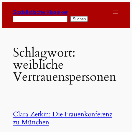
Zum
Sozialistische Klassiker
Inhalt
Suchen
Suchen
springen
Schlagwort:
weibliche
Vertrauenspersonen
Clara Zetkin: Die Frauenkonferenz
zu München