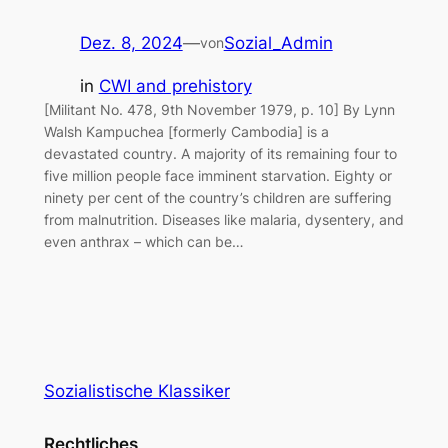
Dez. 8, 2024
—
Sozial_Admin
von
in
CWI and prehistory
[Militant No. 478, 9th November 1979, p. 10] By Lynn
Walsh Kampuchea [formerly Cambodia] is a
devastated country. A majority of its remaining four to
five million people face imminent starvation. Eighty or
ninety per cent of the country’s children are suffering
from malnutrition. Diseases like malaria, dysentery, and
even anthrax – which can be…
Sozialistische Klassiker
Rechtliches