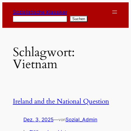
Zum
Sozialistische Klassiker
Inhalt
Suchen
Suchen
springen
Schlagwort:
Vietnam
Ireland and the National Question
Dez. 3, 2025
—
Sozial_Admin
von