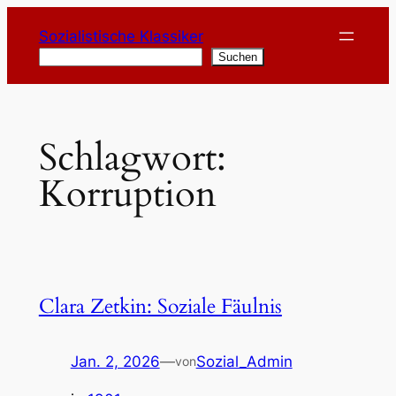
Zum
Sozialistische Klassiker
Inhalt
Suchen
Suchen
springen
Schlagwort:
Korruption
Clara Zetkin: Soziale Fäulnis
Jan. 2, 2026
—
Sozial_Admin
von