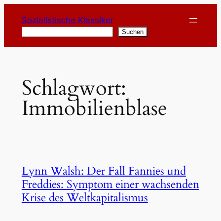
Zum
Sozialistische Klassiker
Inhalt
Suchen
Suchen
springen
Schlagwort:
Immobilienblase
Lynn Walsh: Der Fall Fannies und
Freddies: Symptom einer wachsenden
Krise des Weltkapitalismus