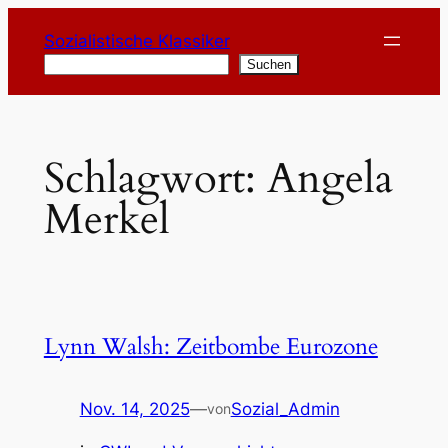
Zum
Sozialistische Klassiker
Inhalt
Suchen
Suchen
springen
Schlagwort:
Angela
Merkel
Lynn Walsh: Zeitbombe Eurozone
Nov. 14, 2025
—
Sozial_Admin
von