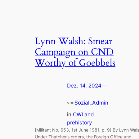
Lynn Walsh: Smear
Campaign on CND
Worthy of Goebbels
Dez. 14, 2024
—
Sozial_Admin
von
in
CWI and
prehistory
[Militant No. 653, 1st June 1981, p. 9] By Lynn Wal
Under Thatcher’s orders, the Foreign Office and