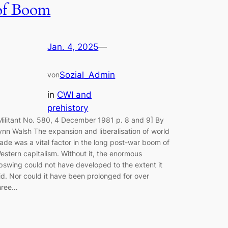
of Boom
Jan. 4, 2025
—
Sozial_Admin
von
in
CWI and
prehistory
Militant No. 580, 4 December 1981 p. 8 and 9] By
ynn Walsh The expansion and liberalisation of world
rade was a vital factor in the long post-war boom of
estern capitalism. Without it, the enormous
pswing could not have developed to the extent it
id. Nor could it have been prolonged for over
hree…