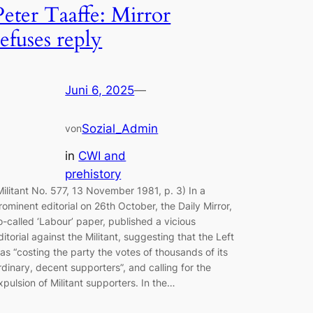
Peter Taaffe: Mirror
refuses reply
Juni 6, 2025
—
Sozial_Admin
von
in
CWI and
prehistory
Militant No. 577, 13 November 1981, p. 3) In a
rominent editorial on 26th October, the Daily Mirror,
o-called ‘Labour’ paper, published a vicious
ditorial against the Militant, suggesting that the Left
as “costing the party the votes of thousands of its
rdinary, decent supporters”, and calling for the
xpulsion of Militant supporters. In the…