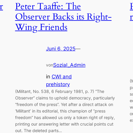
r
Peter Taaffe: The
Observer Backs its Right-
Wing Friends
Juni 6, 2025
—
Sozial_Admin
von
in
CWI and
(
prehistory
p
(Militant, No. 538, 6 February 1981, p. 7) “The
s
Observer” claims to uphold democracy, particularly
e
“freedom of the press”. Yet after a direct attack on
w
‘Militant’ in its editorial, this champion of “press
o
freedom” has allowed us only a token right of reply,
e
printing our answering letter with crucial points cut
out. The deleted parts…