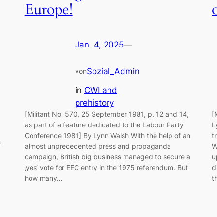
Europe!
Jan. 4, 2025
—
Sozial_Admin
von
in
CWI and
prehistory
[Militant No. 570, 25 September 1981, p. 12 and 14,
[
as part of a feature dedicated to the Labour Party
L
Conference 1981] By Lynn Walsh With the help of an
t
n
almost unprecedented press and propaganda
W
campaign, British big business managed to secure a
u
‚yes‘ vote for EEC entry in the 1975 referendum. But
d
how many…
t