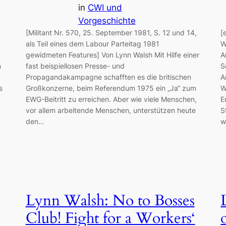
in
CWI und
Vorgeschichte
[Militant Nr. 570, 25. September 1981, S. 12 und 14,
[
als Teil eines dem Labour Parteitag 1981
W
gewidmeten Features] Von Lynn Walsh Mit Hilfe einer
A
n
fast beispiellosen Presse- und
S
Propagandakampagne schafften es die britischen
A
s
Großkonzerne, beim Referendum 1975 ein „Ja“ zum
W
EWG-Beitritt zu erreichen. Aber wie viele Menschen,
E
vor allem arbeitende Menschen, unterstützen heute
S
den…
w
Lynn Walsh: No to Bosses
Club! Fight for a Workers‘