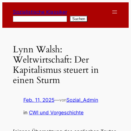
Zum
Sozialistische Klassiker
Inhalt
Suchen
Suchen
springen
Lynn Walsh:
Weltwirtschaft: Der
Kapitalismus steuert in
einen Sturm
Feb. 11, 2025
—
Sozial_Admin
von
in
CWI und Vorgeschichte