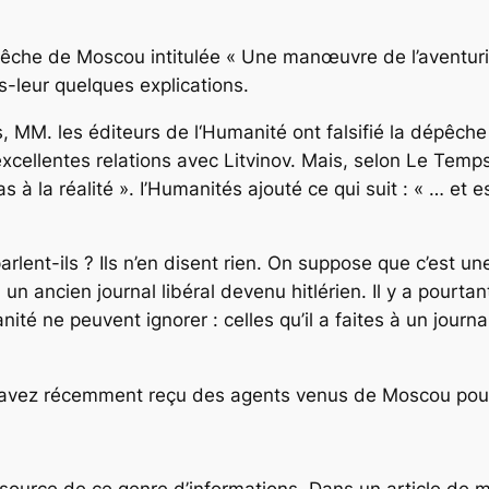
pêche de Moscou intitulée « Une manœuvre de l’aventur
s-leur quelques explications.
s, MM. les éditeurs de
l‘
Humanité
ont falsifié la dépêch
xcellentes relations avec Litvinov. Mais, selon
Le Temps
 à la réalité ».
I’Humanités
ajouté ce qui suit : « … et e
rlent-ils ? Ils n’en disent rien. On suppose que c’est une
,
un ancien journal libéral devenu hitlérien. Il y a pourt
té ne peuvent ignorer : celles qu’il a faites à un journal
 avez récemment reçu des agents venus de Moscou pour
la source de ce genre d’informations. Dans un article de 