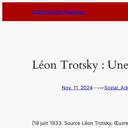
Zum
Sozialistische Klassiker
Inhalt
springen
Léon Trotsky : Une
Nov. 11, 2024
—
Sozial_Ad
von
[18 juin 1933. Source Léon Trotsky, Œuvres