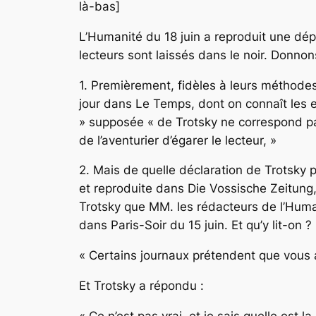
là-bas]
L’
Humanité
du 18 juin a reproduit une dé
lecteurs sont laissés dans le noir. Donnon
1. Premièrement, fidèles à leurs méthode
jour dans
Le Temps,
dont on connaît les e
» supposée « de Trotsky ne correspond pas
de l’aventurier d’égarer le lecteur, »
2. Mais de quelle déclaration de Trotsky pa
et reproduite dans
Die Vossische Zeitung
Trotsky que MM. les rédacteurs de l’Humani
dans Paris-Soir du 15 juin. Et qu’y lit-on ?
« Certains journaux prétendent que vous
Et Trotsky a répondu :
« Ce n’est pas vrai, et je sais quelle est 