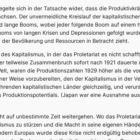
egelte sich in der Tatsache wider, dass die Produktivkrä
hsen. Der unvermeidliche Kreislauf der kapitalistische
nd lange Booms, wobei jeder folgende Boom auf einem hö
Booms von langen Krisen und Depressionen gefolgt wurd
er Bevölkerung und Ressourcen in Betracht zieht.
des Kapitalismus, in der das Proletariat es nicht schaf
er teilweise Zusammenbruch sofort nach 1921 dauerte n
lt, waren die Produktionszahlen 1929 höher als die von
er Weise vorzubereiten, den der Kapitalismus in der Ver
führenden kapitalistischen Länder gleichzeitig, und veru
 Produktionspotentials. (Japan war eine Ausnahme aus 
cht auf unbestimmte Zeit weitergehen. Wo das Proletari
alismus zu stürzen und die Macht in seine eigenen Hän
ändern Europas wurde diese Krise nicht endgültig behob