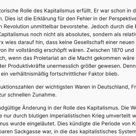
rische Rolle des Kapitalismus erfüllt. Er war schon in
 Dies ist die Erklärung für den Fehler in der Perspekti
en Revolution unmittelbar bevorstehe. Jedoch durch die
Kapitalismus noch nicht als
absolutes
, sondern als
relat
x wies darauf hin, dass keine Gesellschaft einer neuen
von ihr vollständig erschöpft wären. Zwischen 1870 und 
ich, wenn das Proletariat an die Macht gekommen wäre (
der Produktivkräfte unermesslich größer gewesen. Den
 ein verhältnismäßig fortschrittlicher Faktor blieb.
uktionszahlen der wichtigsten Waren in Deutschland, Fr
zur schnellen Zunahme.
dgültige Änderung in der Rolle des Kapitalismus. Die We
 nur durch blutigen imperialistischen Krieg umverteilt 
smus wurde eingeläutet. Dies kündigte die Periode von 
baren Sackgasse war, in die das kapitalistisches Syste