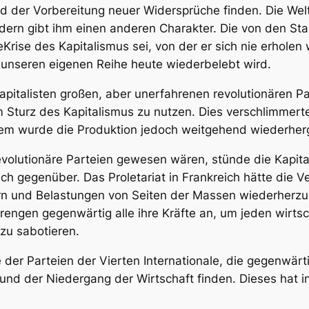
 der Vorbereitung neuer Widersprüche finden. Die Welt
ern gibt ihm einen anderen Charakter. Die von den Stali
e
Krise des Kapitalismus sei, von der er sich nie erholen 
n unseren eigenen Reihe heute wiederbelebt wird.
pitalisten großen, aber unerfahrenen revolutionären P
zum Sturz des Kapitalismus zu nutzen. Dies verschlimmer
zdem wurde die Produktion jedoch weitgehend wiederherg
evolutionäre Parteien gewesen wären, stünde die Kapitali
sch gegenüber. Das Proletariat in Frankreich hätte die V
rn und Belastungen von Seiten der Massen wiederherzus
trengen gegenwärtig alle ihre Kräfte an, um jeden wirts
 zu sabotieren.
r Parteien der Vierten Internationale, die gegenwärtig
 der Niedergang der Wirtschaft finden. Dieses hat in