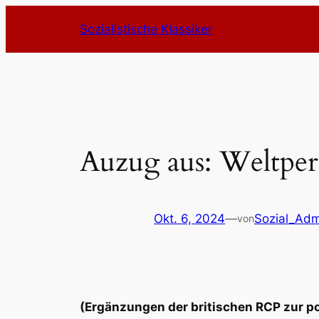
Zum
Sozialistische Klassiker
Inhalt
springen
Auzug aus: Weltper
Okt. 6, 2024
—
Sozial_Adm
von
(Ergänzungen der britischen RCP zur po