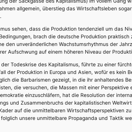
lung der Sackgasse des Kapitalismus) im vollem Gang w
hmen allgemein, überstieg das Wirtschaftsleben sogar
.
us sehen, dass die Produktion tendenziell um das Niv
Bedingungen, brach die deutsche Produktion praktisc
hne den unveränderlichen Wachstumsrhythmus der Jahrz
urer Aufschwung auf einem höheren Niveau der Produktiv
 der Todeskrise des Kapitalismus, führte zu einer fürc
all der Produktion in Europa und Asien, wofür es kein Be
lich die Barbarismen gezeigt, in die ihr anhaltendes Be
isten, die versuchen, die Massen mit einer Perspektive
emokratie einzuschläfern, hat die Resolution der inter
ngs und Zusammenbruchs der kapitalistischen Weltwirts
 Kader auf die
unmittelbaren Wirtschaftsperspektiven
zu 
olglich unsere unmittelbare Propaganda und Taktik we