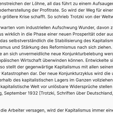
nstreichen der Löhne, all das führt zu einem Aufsaug
ederherstellung der Profitrate. So wird der Weg für ein
größere Krise schafft. So schrieb Trotzki von der Weltw
erwarten vom industriellen Aufschwung Wunder, davon ze
s wirklich in die Phase einer neuen Prosperität oder au
as selbstverständlich die Stabilisierung des Kapitalis
smus und Stärkung des Reformismus nach sich ziehen. E
ie an sich unvermeidliche neue Konjunkturbelebung wer
päischen Wirtschaft überwinden können. Entwickelte si
so stellt der gegenwärtige Kapitalismus mit allen sei
r Katastrophen dar. Der neue Konjunkturzyklus wird die
erhalb des kapitalistischen Lagers im Ganzen vollziehe
e kapitalistische Welt vor unlösbare Widersprüche stelle
 September 1932 [Trotzki, Schriften über Deutschland,
 die Arbeiter versagen, wird der Kapitalismus immer ei