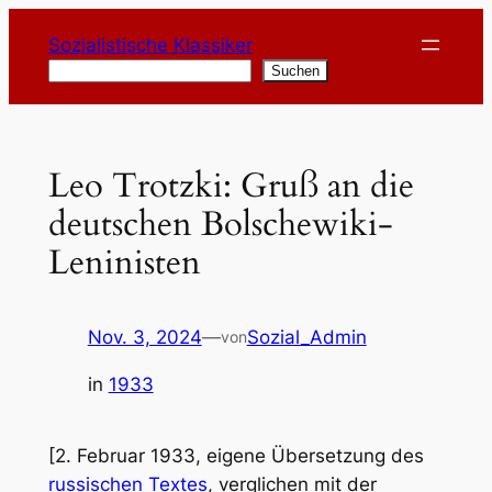
Zum
Sozialistische Klassiker
Inhalt
Suchen
Suchen
springen
Leo Trotzki: Gruß an die
deutschen Bolschewiki-
Leninisten
Nov. 3, 2024
—
Sozial_Admin
von
in
1933
[2. Februar 1933, eigene Übersetzung des
russischen Textes
, verglichen mit der