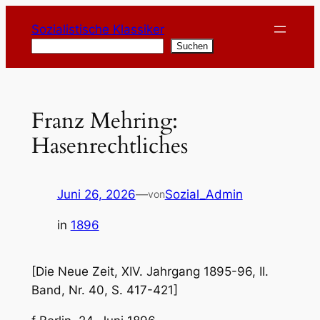
Zum
Sozialistische Klassiker
Inhalt
Suchen
Suchen
springen
Franz Mehring:
Hasenrechtliches
Juni 26, 2026
—
Sozial_Admin
von
in
1896
[Die Neue Zeit, XIV. Jahrgang 1895-96, II.
Band, Nr. 40, S. 417-421]