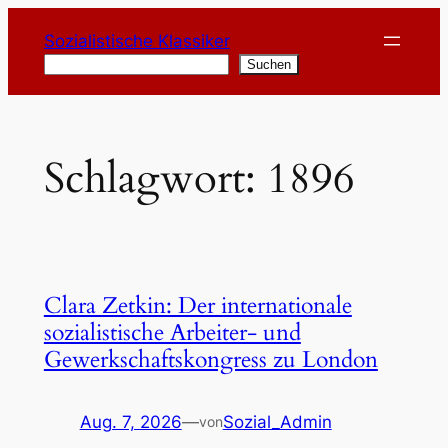
Zum
Sozialistische Klassiker
Inhalt
Suchen
Suchen
springen
Schlagwort:
1896
Clara Zetkin: Der internationale
sozialistische Arbeiter- und
Gewerkschaftskongress zu London
Aug. 7, 2026
—
Sozial_Admin
von