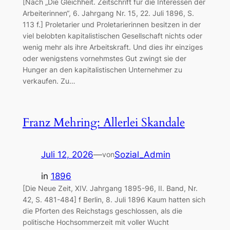
[Nach „Die Gleichheit. Zeitschrift für die Interessen der
Arbeiterinnen“, 6. Jahrgang Nr. 15, 22. Juli 1896, S.
113 f.] Proletarier und Proletarierinnen besitzen in der
viel belobten kapitalistischen Gesellschaft nichts oder
wenig mehr als ihre Arbeitskraft. Und dies ihr einziges
oder wenigstens vornehmstes Gut zwingt sie der
Hunger an den kapitalistischen Unternehmer zu
verkaufen. Zu…
Franz Mehring: Allerlei Skandale
Juli 12, 2026
—
Sozial_Admin
von
in
1896
[Die Neue Zeit, XIV. Jahrgang 1895-96, II. Band, Nr.
42, S. 481-484] f Berlin, 8. Juli 1896 Kaum hatten sich
die Pforten des Reichstags geschlossen, als die
politische Hochsommerzeit mit voller Wucht