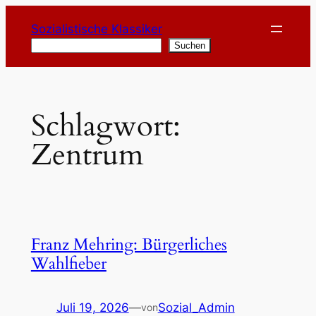
Zum
Sozialistische Klassiker
Inhalt
Suchen
Suchen
springen
Schlagwort:
Zentrum
Franz Mehring: Bürgerliches
Wahlfieber
Juli 19, 2026
—
Sozial_Admin
von