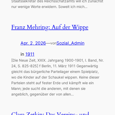
Staatssekretär des Reichsschatzamts will ich zunächst
nur wenige Worte erwidern. Soweit ich mich…
Franz Mehring: Auf der Wippe
Apr. 2, 2026
—
Sozial_Admin
von
in
1911
[Die Neue Zeit, XXIX. Jahrgang 1900-1901, I. Band, Nr.
24, S. 825-825] f Berlin, 11. März 1911 Gegenwärtig
gleicht das bürgerliche Parteilager einem Spielplatz,
wo die Kinder auf der Schaukel wippen. Keine dieser
Parteien steht auf fester Erde und kämpft wie ein
Mann; jede sucht die anderen, mit denen sie
angeblich, gegenüber der von allen…
Clara Zetkin: Das Vereins- und