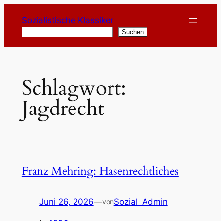
Zum
Sozialistische Klassiker
Inhalt
Suchen
Suchen
springen
Schlagwort:
Jagdrecht
Franz Mehring: Hasenrechtliches
Juni 26, 2026
—
Sozial_Admin
von