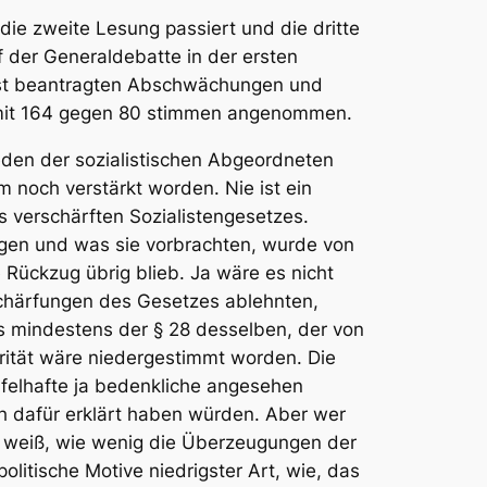
die zweite Lesung passiert und die dritte
 der Generaldebatte in der ersten
orst beantragten Abschwächungen und
ng mit 164 gegen 80 stimmen angenommen.
eden der sozialistischen Abgeordneten
 noch verstärkt worden. Nie ist ein
s verschärften Sozialistengesetzes.
ngen und was sie vorbrachten, wurde von
 Rückzug übrig blieb. Ja wäre es nicht
schärfungen des Gesetzes ablehnten,
s mindestens der § 28 desselben, der von
ität wäre niedergestimmt worden. Die
eifelhafte ja bedenkliche angesehen
ch
dafür
erklärt haben würden. Aber wer
, weiß, wie wenig die Überzeugungen der
politische Motive
niedrigster
Art, wie, das