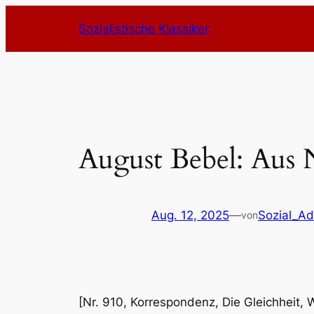
Zum
Sozialistische Klassiker
Inhalt
springen
August Bebel: Aus 
Aug. 12, 2025
—
Sozial_A
von
[Nr. 910, Korrespondenz, Die Gleichheit, Wi