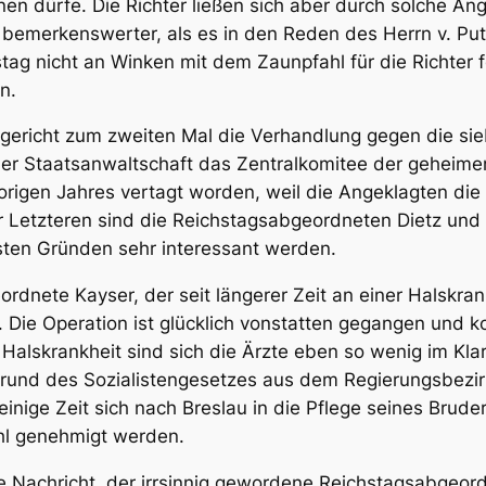
nen dürfe. Die Richter ließen sich aber durch solche A
so bemerkenswerter, als es in den Reden des Herrn v. P
tag nicht an Winken mit dem Zaunpfahl für die Richter f
n.
ndgericht zum zweiten Mal die Verhandlung gegen die s
r Staatsanwaltschaft das Zentralkomitee der geheimen 
origen Jahres vertagt worden, weil die Angeklagten die
er Letzteren sind die Reichstagsabgeordneten Dietz und 
ten Gründen sehr interessant werden.
ordnete Kayser, der seit längerer Zeit an einer Halskran
. Die Operation ist glücklich vonstatten gegangen und
 Halskrankheit sind sich die Ärzte eben so wenig im Kla
Grund des Sozialistengesetzes aus dem Regierungsbezir
einige Zeit sich nach Breslau in die Pflege seines Bruder
hl genehmigt werden.
te Nachricht, der irrsinnig gewordene Reichstagsabgeord