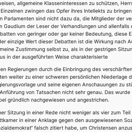
rweisen, allgemeine Klasseninteressen zu schützen, Her
e Einzelnen zwingen das Opfer ihres Intellekts zu bring
 Parlamenten sind nicht dazu da, die Mitglieder der v
um Gaudium der Leser der Verhandlungen und allenfalls d
batten von geringer oder gar keiner Bedeutung, diese 
der einzige Wert dieser Debatten ist die Wirkung nach 
emeine Zustimmung selbst zu, als in der gestrigen Sitz
s in der ausgeführten Weise charakterisierte
en Regierungen durch die Einbringung des verschärfte
tten weiter zu einer schweren
persönlichen
Niederlage d
gierungsvorlage und seine eigenen Anschauungen zu st
 Anführung von Tatsachen nicht sehr genau. Das wurde 
el gründlich nachgewiesen und angestrichen.
er Sitzung in einer Rede nicht weniger als vier zum Tei
uttkamer in einer Anklage gegen den ausgewiesenen So
ozialdemokrat“
falsch
zitiert habe, um Christensen anzus