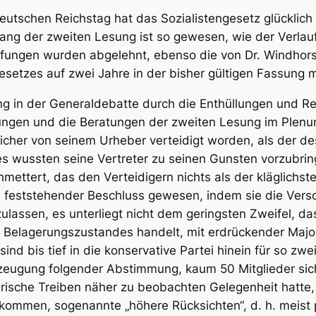
eutschen Reichstag hat das Sozialistengesetz glücklich 
ng der zweiten Lesung ist so gewesen, wie der Verlauf
ärfungen wurden abgelehnt, ebenso die von Dr. Windh
Gesetzes auf zwei Jahre in der bisher gültigen Fassu
ng in der Generaldebatte durch die Enthüllungen und R
ungen und die Beratungen der zweiten Lesung im Plenum
icher von seinem Urheber verteidigt worden, als der de
ues wussten seine Vertreter zu seinen Gunsten vorzubri
ettert, das den Verteidigern nichts als der kläglichste
in feststehender Beschluss gewesen, indem sie die Ver
lassen, es unterliegt nicht dem geringsten Zweifel, da
Belagerungszustandes handelt, mit erdrückender Major
sind bis
tief
in die konservative Partei hinein für so zw
erzeugung folgender Abstimmung, kaum 50 Mitglieder si
tarische Treiben näher zu beobachten Gelegenheit hatte
kommen, sogenannte „höhere Rücksichten“, d. h. meist 